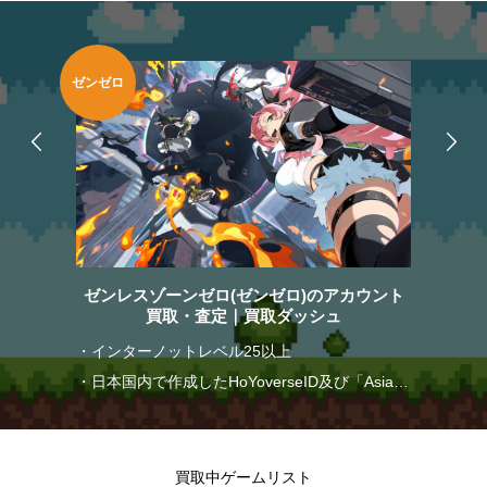
FGO
(ゼンゼロ)のアカウント
FGOのアカウント買取・査定｜
定｜買取ダッシュ
ル25以上
・レベル140以上
YoverseID及び「Asia」
・★5サーヴァントを65種類以上所
ト
・ストーリー2部6章（アヴァロン
体以上
までクリア
買取中ゲームリスト